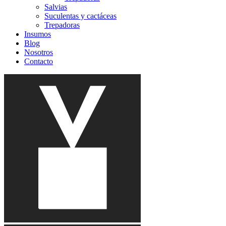
Salvias
Suculentas y cactáceas
Trepadoras
Insumos
Blog
Nosotros
Contacto