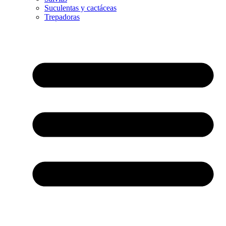
Suculentas y cactáceas
Trepadoras