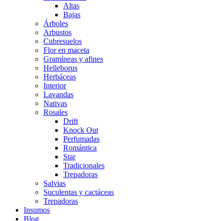
Altas
Bajas
Árboles
Arbustos
Cubresuelos
Flor en maceta
Gramíneas y afines
Helleborus
Herbáceas
Interior
Lavandas
Nativas
Rosales
Drift
Knock Out
Perfumadas
Romántica
Star
Tradicionales
Trepadoras
Salvias
Suculentas y cactáceas
Trepadoras
Insumos
Blog