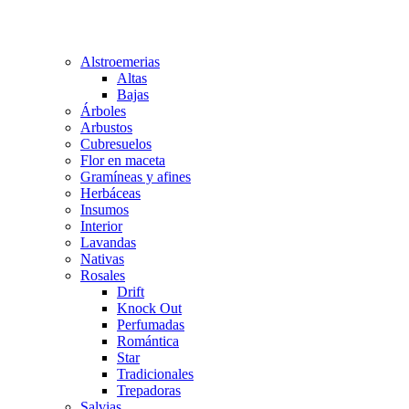
Alstroemerias
Altas
Bajas
Árboles
Arbustos
Cubresuelos
Flor en maceta
Gramíneas y afines
Herbáceas
Insumos
Interior
Lavandas
Nativas
Rosales
Drift
Knock Out
Perfumadas
Romántica
Star
Tradicionales
Trepadoras
Salvias