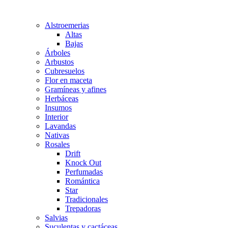
Alstroemerias
Altas
Bajas
Árboles
Arbustos
Cubresuelos
Flor en maceta
Gramíneas y afines
Herbáceas
Insumos
Interior
Lavandas
Nativas
Rosales
Drift
Knock Out
Perfumadas
Romántica
Star
Tradicionales
Trepadoras
Salvias
Suculentas y cactáceas