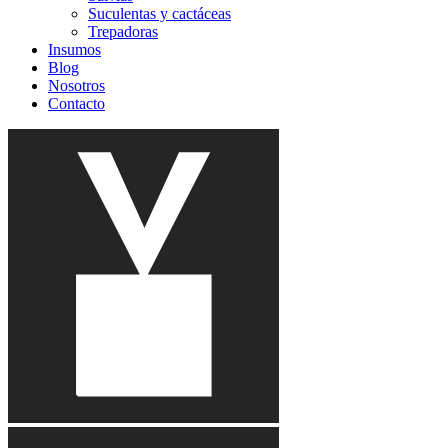
Suculentas y cactáceas
Trepadoras
Insumos
Blog
Nosotros
Contacto