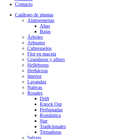
Contacto
Catálogo de plantas
Alstroemerias
Altas
Bajas
Árboles
Arbustos
Cubresuelos
Flor en maceta
Gramíneas y afines
Helleborus
Herbáceas
Interior
Lavandas
Nativas
Rosales
Drift
Knock Out
Perfumadas
Romántica
Star
Tradicionales
Trepadoras
Salvias