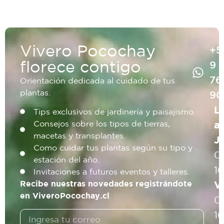
Vivero Pocochay
+5
florece contigo
9
76
Orientación dedicada al cuidado de tus
plantas.
90
L
Tips exclusivos de jardinería y paisajismo.
a
Consejos sobre los tipos de tierras,
macetas y transplantes.
J
Como cuidar tus plantas según su tipo y
0
estación del año.
1
Invitaciones a futuros eventos y talleres.
V
Recibe nuestras novedades registrándote
en ViveroPocochay.cl
0
16