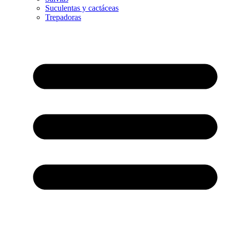
Suculentas y cactáceas
Trepadoras