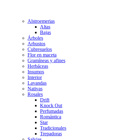
Alstroemerias
Altas
Bajas
Árboles
Arbustos
Cubresuelos
Flor en maceta
Gramíneas y afines
Herbáceas
Insumos
Interior
Lavandas
Nativas
Rosales
Drift
Knock Out
Perfumadas
Romántica
Star
Tradicionales
Trepadoras
Salvias