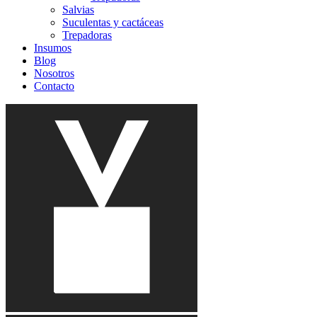
Salvias
Suculentas y cactáceas
Trepadoras
Insumos
Blog
Nosotros
Contacto