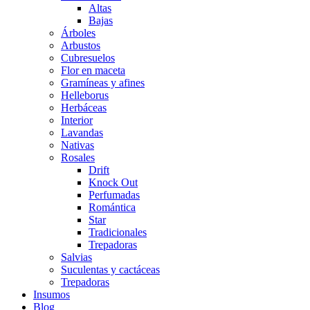
Altas
Bajas
Árboles
Arbustos
Cubresuelos
Flor en maceta
Gramíneas y afines
Helleborus
Herbáceas
Interior
Lavandas
Nativas
Rosales
Drift
Knock Out
Perfumadas
Romántica
Star
Tradicionales
Trepadoras
Salvias
Suculentas y cactáceas
Trepadoras
Insumos
Blog