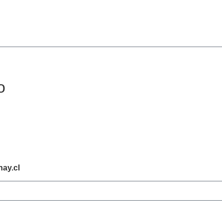
o
ay.cl