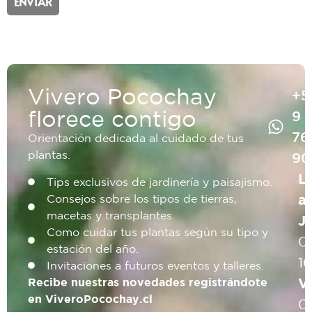
ENVIAR
Vivero Pocochay
+5
florece contigo
9
76
Orientación dedicada al cuidado de tus
plantas.
90
L
Tips exclusivos de jardinería y paisajismo.
a
Consejos sobre los tipos de tierras,
macetas y transplantes.
J
Como cuidar tus plantas según su tipo y
0
estación del año.
1
Invitaciones a futuros eventos y talleres.
V
Recibe nuestras novedades registrándote
en ViveroPocochay.cl
0