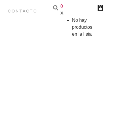
0
CONTACTO
X
No hay
productos
en la lista