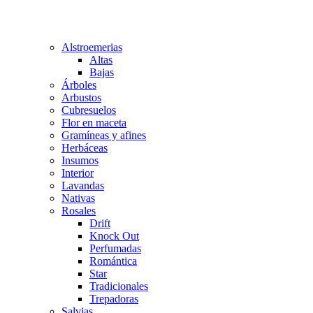
Alstroemerias
Altas
Bajas
Árboles
Arbustos
Cubresuelos
Flor en maceta
Gramíneas y afines
Herbáceas
Insumos
Interior
Lavandas
Nativas
Rosales
Drift
Knock Out
Perfumadas
Romántica
Star
Tradicionales
Trepadoras
Salvias