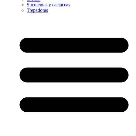
Suculentas y cactáceas
Trepadoras