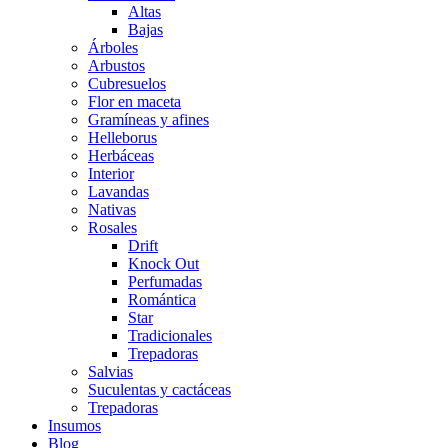
Altas
Bajas
Árboles
Arbustos
Cubresuelos
Flor en maceta
Gramíneas y afines
Helleborus
Herbáceas
Interior
Lavandas
Nativas
Rosales
Drift
Knock Out
Perfumadas
Romántica
Star
Tradicionales
Trepadoras
Salvias
Suculentas y cactáceas
Trepadoras
Insumos
Blog