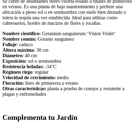
Se cubre de abundantes flores violeta-rosado a finales de primavera
en verano. Es una planta de bajo mantenimiento y prefiere una
ubicación a pleno sol o en semisombra con suelo bien drenado y
tolera la sequía una vez establecida. Ideal para utilizar como
cubresuelos, bordes de macizos de flores y rocallas.
Nombre científico:
Geranium sanguineum ‘Vision Violet’
Nombre común:
Geranio sanguineo
Follaje
: caduco
Altura máxima
: 30 cm
Diámetro:
40 cm
Exposición:
sol o semisombra
Resistencia heladas:
-34°C
Régimen riego
: regular
Velocidad de crecimiento:
medio
Floración:
fines de primavera a verano
Otras características:
planta a prueba de conejos y resistente a
plagas y enfermedades
Complementa tu Jardín