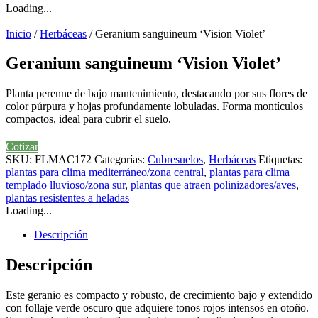
Loading...
Inicio
/
Herbáceas
/ Geranium sanguineum ‘Vision Violet’
Geranium sanguineum ‘Vision Violet’
Planta perenne de bajo mantenimiento, destacando por sus flores de
color púrpura y hojas profundamente lobuladas. Forma montículos
compactos, ideal para cubrir el suelo.
Cotizar
SKU:
FLMAC172
Categorías:
Cubresuelos
,
Herbáceas
Etiquetas:
plantas para clima mediterráneo/zona central
,
plantas para clima
templado lluvioso/zona sur
,
plantas que atraen polinizadores/aves
,
plantas resistentes a heladas
Loading...
Descripción
Descripción
Este geranio es compacto y robusto, de crecimiento bajo y extendido
con follaje verde oscuro que adquiere tonos rojos intensos en otoño.