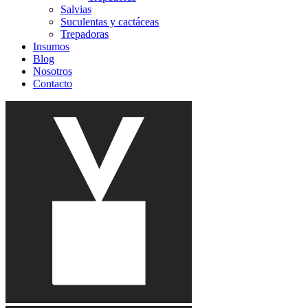
Salvias
Suculentas y cactáceas
Trepadoras
Insumos
Blog
Nosotros
Contacto