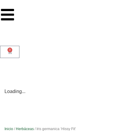
0
Loading...
Inicio
/
Herbáceas
/ Iris germanica ‘Hissy Fit’