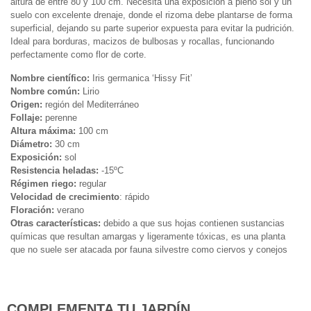
altura de entre 80 y 100 cm. Necesita una exposición a pleno sol y un
suelo con excelente drenaje, donde el rizoma debe plantarse de forma
superficial, dejando su parte superior expuesta para evitar la pudrición.
Ideal para borduras, macizos de bulbosas y rocallas, funcionando
perfectamente como flor de corte.
Nombre científico:
Iris germanica ‘Hissy Fit’
Nombre común:
Lirio
Origen:
región del Mediterráneo
Follaje:
perenne
Altura máxima:
100 cm
Diámetro:
30 cm
Exposición:
sol
Resistencia heladas:
-15ºC
Régimen riego:
regular
Velocidad de crecimiento
: rápido
Floración:
verano
Otras características:
debido a que sus hojas contienen sustancias
químicas que resultan amargas y ligeramente tóxicas, es una planta
que no suele ser atacada por fauna silvestre como ciervos y conejos
COMPLEMENTA TU JARDÍN