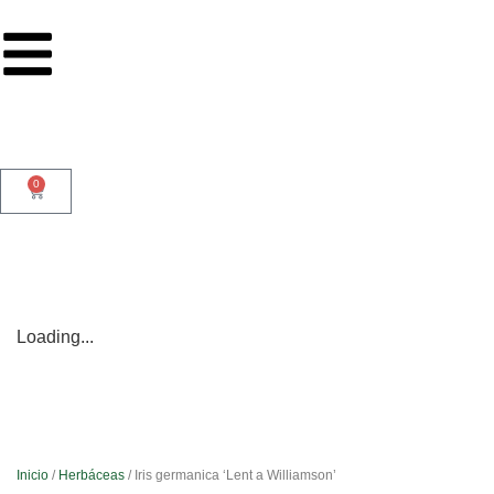
0
Loading...
Inicio
/
Herbáceas
/ Iris germanica ‘Lent a Williamson’