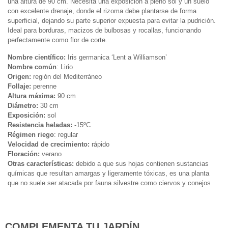
una altura de 90 cm. Necesita una exposición a pleno sol y un suelo
con excelente drenaje, donde el rizoma debe plantarse de forma
superficial, dejando su parte superior expuesta para evitar la pudrición.
Ideal para borduras, macizos de bulbosas y rocallas, funcionando
perfectamente como flor de corte.
Nombre científico:
Iris germanica ‘Lent a Williamson’
Nombre común
: Lirio
Origen:
región del Mediterráneo
Follaje:
perenne
Altura máxima:
90 cm
Diámetro:
30 cm
Exposición:
sol
Resistencia heladas:
-15ºC
Régimen riego
: regular
Velocidad de crecimiento:
rápido
Floración:
verano
Otras características:
debido a que sus hojas contienen sustancias
químicas que resultan amargas y ligeramente tóxicas, es una planta
que no suele ser atacada por fauna silvestre como ciervos y conejos
COMPLEMENTA TU JARDÍN