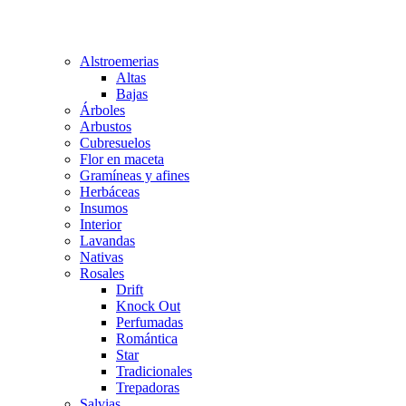
Alstroemerias
Altas
Bajas
Árboles
Arbustos
Cubresuelos
Flor en maceta
Gramíneas y afines
Herbáceas
Insumos
Interior
Lavandas
Nativas
Rosales
Drift
Knock Out
Perfumadas
Romántica
Star
Tradicionales
Trepadoras
Salvias