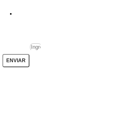
Invitaciones a futuros eventos y talleres.
Recibe nuestras novedades registrándote en
ViveroPocochay.cl
Suscripción
ENVIAR