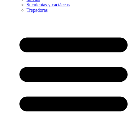
Suculentas y cactáceas
Trepadoras