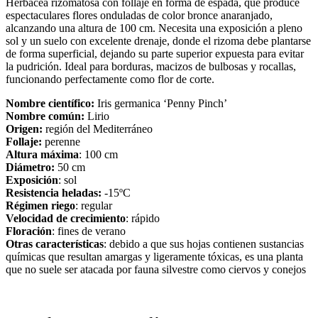
Herbácea rizomatosa con follaje en forma de espada, que produce
espectaculares flores onduladas de color bronce anaranjado,
alcanzando una altura de 100 cm. Necesita una exposición a pleno
sol y un suelo con excelente drenaje, donde el rizoma debe plantarse
de forma superficial, dejando su parte superior expuesta para evitar
la pudrición. Ideal para borduras, macizos de bulbosas y rocallas,
funcionando perfectamente como flor de corte.
Nombre científico:
Iris germanica ‘Penny Pinch’
Nombre común:
Lirio
Origen:
región del Mediterráneo
Follaje:
perenne
Altura máxima
: 100 cm
Diámetro:
50 cm
Exposición
: sol
Resistencia heladas:
-15ºC
Régimen riego
: regular
Velocidad de crecimiento
: rápido
Floración
: fines de verano
Otras características
: debido a que sus hojas contienen sustancias
químicas que resultan amargas y ligeramente tóxicas, es una planta
que no suele ser atacada por fauna silvestre como ciervos y conejos