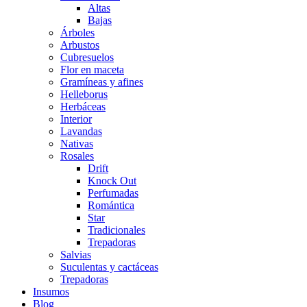
Altas
Bajas
Árboles
Arbustos
Cubresuelos
Flor en maceta
Gramíneas y afines
Helleborus
Herbáceas
Interior
Lavandas
Nativas
Rosales
Drift
Knock Out
Perfumadas
Romántica
Star
Tradicionales
Trepadoras
Salvias
Suculentas y cactáceas
Trepadoras
Insumos
Blog