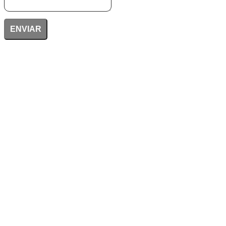
ENVIAR
Vivero Pocochay florece contigo
Orientación dedicada al cuidado de tus plantas.