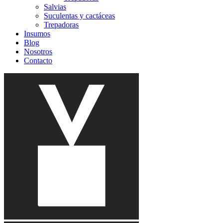
Salvias
Suculentas y cactáceas
Trepadoras
Insumos
Blog
Nosotros
Contacto