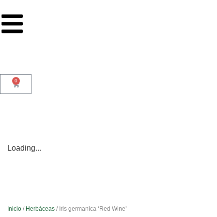
0
Loading...
Inicio
/
Herbáceas
/ Iris germanica ‘Red Wine’