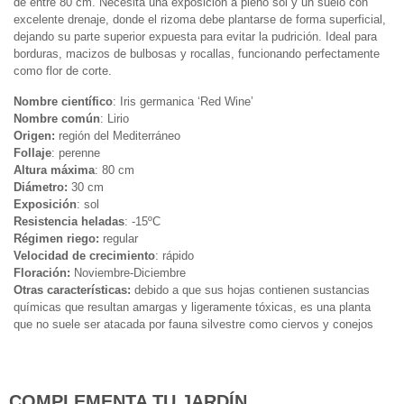
de entre 80 cm. Necesita una exposición a pleno sol y un suelo con
excelente drenaje, donde el rizoma debe plantarse de forma superficial,
dejando su parte superior expuesta para evitar la pudrición. Ideal para
borduras, macizos de bulbosas y rocallas, funcionando perfectamente
como flor de corte.
Nombre científico
: Iris germanica ‘Red Wine’
Nombre común
: Lirio
Origen:
región del Mediterráneo
Follaje
: perenne
Altura máxima
: 80 cm
Diámetro:
30 cm
Exposición
: sol
Resistencia heladas
: -15ºC
Régimen riego:
regular
Velocidad de crecimiento
: rápido
Floración:
Noviembre-Diciembre
Otras características:
debido a que sus hojas contienen sustancias
químicas que resultan amargas y ligeramente tóxicas, es una planta
que no suele ser atacada por fauna silvestre como ciervos y conejos
COMPLEMENTA TU JARDÍN