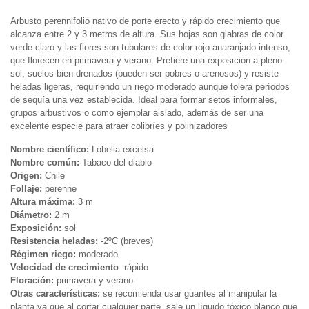
Arbusto perennifolio nativo de porte erecto y rápido crecimiento que
alcanza entre 2 y 3 metros de altura. Sus hojas son glabras de color
verde claro y las flores son tubulares de color rojo anaranjado intenso,
que florecen en primavera y verano. Prefiere una exposición a pleno
sol, suelos bien drenados (pueden ser pobres o arenosos) y resiste
heladas ligeras, requiriendo un riego moderado aunque tolera períodos
de sequía una vez establecida. Ideal para formar setos informales,
grupos arbustivos o como ejemplar aislado, además de ser una
excelente especie para atraer colibríes y polinizadores
Nombre científico:
Lobelia excelsa
Nombre común:
Tabaco del diablo
Origen:
Chile
Follaje:
perenne
Altura máxima:
3 m
Diámetro:
2 m
Exposición:
sol
Resistencia heladas:
-2ºC (breves)
Régimen riego:
moderado
Velocidad de crecimiento
: rápido
Floración:
primavera y verano
Otras características:
se recomienda usar guantes al manipular la
planta ya que al cortar cualquier parte, sale un líquido tóxico blanco que