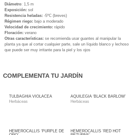
Diámetro
: 1,5 m
Exposición:
sol
Resistencia heladas:
-5ºC (breves)
Régimen riego:
bajo a moderado
Velocidad de crecimiento:
rápido
Floración:
verano
Otras características:
se recomienda usar guantes al manipular la
planta ya que al cortar cualquier parte, sale un líquido blanco y lechoso
que puede ser muy irritante para la piel y los ojos
COMPLEMENTA TU JARDÍN
TULBAGHIA VIOLACEA
AQUILEGIA ‘BLACK BARLOW’
Herbáceas
Herbáceas
HEMEROCALLIS ‘PURPLE DE
HEMEROCALLIS ‘RED HOT
ORO’
RETURNS’