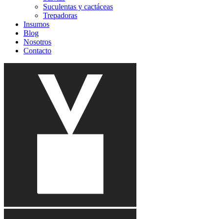
Suculentas y cactáceas
Trepadoras
Insumos
Blog
Nosotros
Contacto