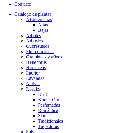
Contacto
Catálogo de plantas
Alstroemerias
Altas
Bajas
Árboles
Arbustos
Cubresuelos
Flor en maceta
Gramíneas y afines
Helleborus
Herbáceas
Interior
Lavandas
Nativas
Rosales
Drift
Knock Out
Perfumadas
Romántica
Star
Tradicionales
Trepadoras
Salvias