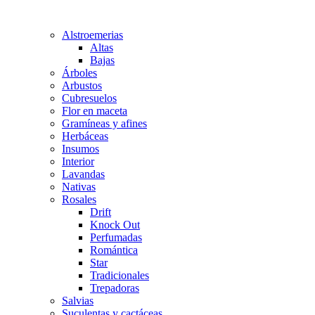
Alstroemerias
Altas
Bajas
Árboles
Arbustos
Cubresuelos
Flor en maceta
Gramíneas y afines
Herbáceas
Insumos
Interior
Lavandas
Nativas
Rosales
Drift
Knock Out
Perfumadas
Romántica
Star
Tradicionales
Trepadoras
Salvias
Suculentas y cactáceas