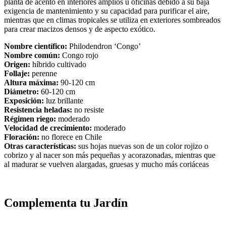
planta de acento en interiores amplios u oficinas debido a su baja
exigencia de mantenimiento y su capacidad para purificar el aire,
mientras que en climas tropicales se utiliza en exteriores sombreados
para crear macizos densos y de aspecto exótico.
Nombre científico:
Philodendron ‘Congo’
Nombre común:
Congo rojo
Origen:
híbrido cultivado
Follaje:
perenne
Altura máxima:
90-120 cm
Diámetro:
60-120 cm
Exposición:
luz brillante
Resistencia
heladas:
no resiste
Régimen riego:
moderado
Velocidad de crecimiento:
moderado
Floración:
no florece en Chile
Otras características:
sus hojas nuevas son de un color rojizo o
cobrizo y al nacer son más pequeñas y acorazonadas, mientras que
al madurar se vuelven alargadas, gruesas y mucho más coriáceas
Complementa tu Jardín