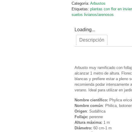
Categoría:
Arbustos
Etiquetas:
plantas con flor en invie
suelos livianos/arenosos
Loading...
Descripción
Descripción
Arbusto muy ramificado con folla
alcanzar 1 metro de altura. Flore
blancas y prefiere estar a pleno
recomienda podar intensamente a 
verano. Ideal para utilizar en jar
Nombre científico:
Phylica erico
Nombre común
: Philica, botone
Origen
: Sudáfrica
Follaje:
perenne
Altura máxima:
1 m
Diámetro:
60 cm-1 m