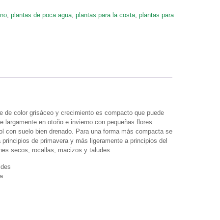
rno
,
plantas de poca agua
,
plantas para la costa
,
plantas para
je de color grisáceo y crecimiento es compacto que puede
ce largamente en otoño e invierno con pequeñas flores
 sol con suelo bien drenado. Para una forma más compacta se
principios de primavera y más ligeramente a principios del
dines secos, rocallas, macizos y taludes.
ides
ra