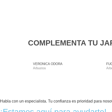
COMPLEMENTA TU JA
VERONICA ODORA
FUC
Arbustos
Arb
Habla con un especialista. Tu confianza es prioridad para nosot
¡Estamos aquí para ayudarte!