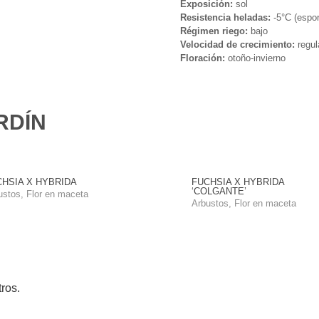
Exposición:
sol
Resistencia heladas:
-5°C (espor
Régimen riego:
bajo
Velocidad de crecimiento:
regul
Floración:
otoño-invierno
RDÍN
HSIA X HYBRIDA
FUCHSIA X HYBRIDA
‘COLGANTE’
ustos
,
Flor en maceta
Arbustos
,
Flor en maceta
ros.