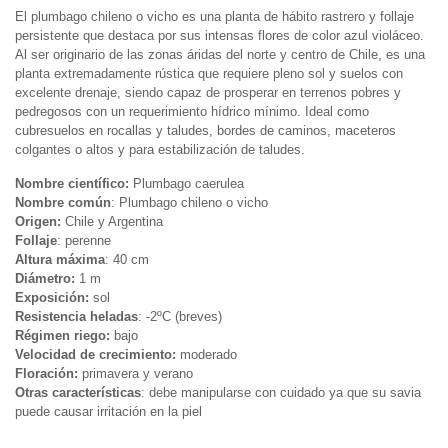
El plumbago chileno o vicho es una planta de hábito rastrero y follaje
persistente que destaca por sus intensas flores de color azul violáceo.
Al ser originario de las zonas áridas del norte y centro de Chile, es una
planta extremadamente rústica que requiere pleno sol y suelos con
excelente drenaje, siendo capaz de prosperar en terrenos pobres y
pedregosos con un requerimiento hídrico mínimo. Ideal como
cubresuelos en rocallas y taludes, bordes de caminos, maceteros
colgantes o altos y para estabilización de taludes.
Nombre científico:
Plumbago caerulea
Nombre común
: Plumbago chileno o vicho
Origen:
Chile y Argentina
Follaje
: perenne
Altura máxima
: 40 cm
Diámetro:
1 m
Exposición:
sol
Resistencia heladas
: -2ºC (breves)
Régimen riego:
bajo
Velocidad de crecimiento:
moderado
Floración:
primavera y verano
Otras características
: debe manipularse con cuidado ya que su savia
puede causar irritación en la piel