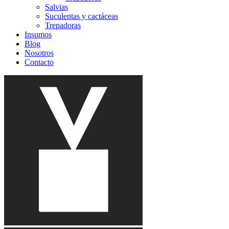
Salvias
Suculentas y cactáceas
Trepadoras
Insumos
Blog
Nosotros
Contacto