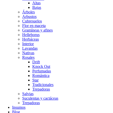
Altas
Bajas
Árboles
Arbustos
Cubresuelos
Flor en maceta
Gramíneas y afines
Helleborus
Herbáceas
Interior
Lavandas
Nativas
Rosales
Drift
Knock Out
Perfumadas
Romántica
Star
Tradicionales
Trepadoras
Salvias
Suculentas y cactáceas
Trepadoras
Insumos
Blog