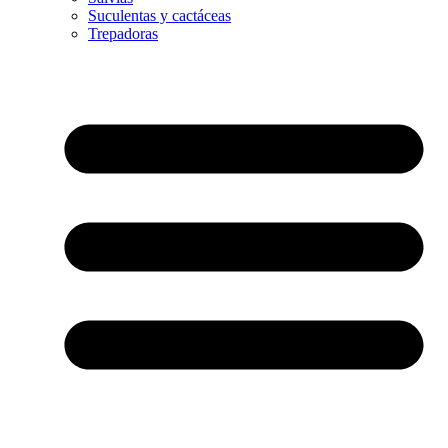
Suculentas y cactáceas
Trepadoras