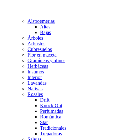
Alstroemerias
Altas
Bajas
Árboles
Arbustos
Cubresuelos
Flor en maceta
Gramíneas y afines
Herbáceas
Insumos
Interior
Lavandas
Nativas
Rosales
Drift
Knock Out
Perfumadas
Romántica
Star
Tradicionales
Trepadoras
Salvias