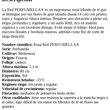
La Red PERFUMELLA® es un majestuoso rosal híbrido de té que
se distingue por sus flores de gran tamaño (hasta 14 cm) con pétalos
rojos y fragancia clásica intensa. Requiere una ubicación a pleno sol,
riegos profundos y regulares, y un suelo fértil, rico en materia
orgánica y con excelente drenaje. Evite mojar el follaje. Ideal para
macizos florales y borduras traseras, además como flor de corte de
larga duración.
Nombre científico:
Rosa Red PERFUMELLA®
Serie
: Perfumella
Cultivar:
Meikeneza
Origen:
Francia
Follaje
: caduco
Altura máxima
: 1,3 m
Diámetro:
80 cm
Exposición
: Sol
Resistencia heladas
: -15°C
Régimen riego:
frecuente a regular
Velocidad de crecimiento:
regular
Floración:
mediados de primavera hasta otoño
Otras cualidades
: tiene una resistencia superior a la mancha negra y
al oídio, algo difícil de encontrar en híbridos de té de flores tan
grandes