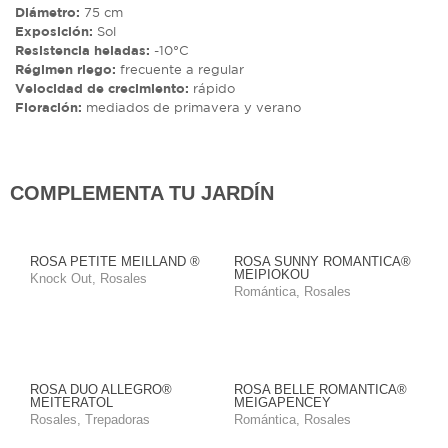
Diámetro:
75 cm
Exposición:
Sol
Resistencia heladas:
-10°C
Régimen riego:
frecuente a regular
Velocidad de crecimiento:
rápido
Floración:
mediados de primavera y verano
COMPLEMENTA TU JARDÍN
ROSA PETITE MEILLAND ®
ROSA SUNNY ROMANTICA®
MEIPIOKOU
Knock Out
,
Rosales
Romántica
,
Rosales
ROSA DUO ALLEGRO®
ROSA BELLE ROMANTICA®
MEITERATOL
MEIGAPENCEY
Rosales
,
Trepadoras
Romántica
,
Rosales