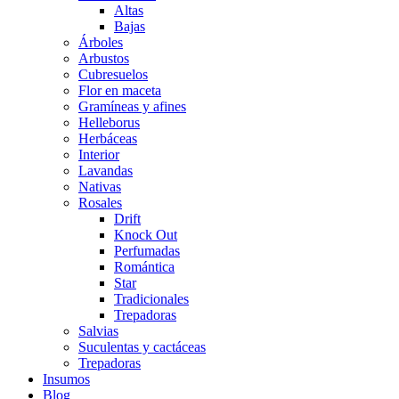
Altas
Bajas
Árboles
Arbustos
Cubresuelos
Flor en maceta
Gramíneas y afines
Helleborus
Herbáceas
Interior
Lavandas
Nativas
Rosales
Drift
Knock Out
Perfumadas
Romántica
Star
Tradicionales
Trepadoras
Salvias
Suculentas y cactáceas
Trepadoras
Insumos
Blog