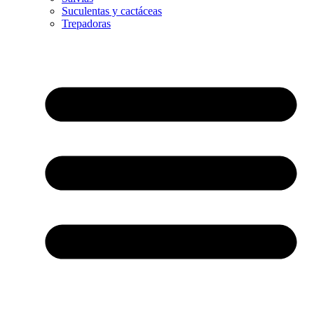
Suculentas y cactáceas
Trepadoras