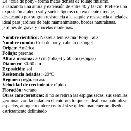
La «cola de pony» forma matas densas de follaje finísimo,
alcanzando una altura y extensión de entre 40 y 60 cm. Prefiere una
exposición a pleno sol y suelos ligeros con excelente drenaje,
destacando por su gran resistencia a la sequía y resistencia a heladas,
ideal para jardines de bajo mantenimiento, bordes naturalistas,
jardines de grava y macetas modernas.
Nombre científico:
Nassella tenuissima ‘Pony Tails’
Nombre común:
Cola de pony, cabello de ángel
Origen:
América
Follaje:
perenne
Altura máxima:
30 cm (follaje) y 60 cm (espigas)
Diámetro
: 30-60 cm
Exposición:
sol
Resistencia heladas:
-20°C
Régimen riego
: escaso
Velocidad de crecimiento
: rápido
Floración:
verano
Otras características:
si no se retiran las espigas secas, sus semillas
germinan con facilidad en el entorno, lo que es ideal para naturalizar
espacios, aunque requiere control si se quiere mantener un diseño
estrictamente delimitado