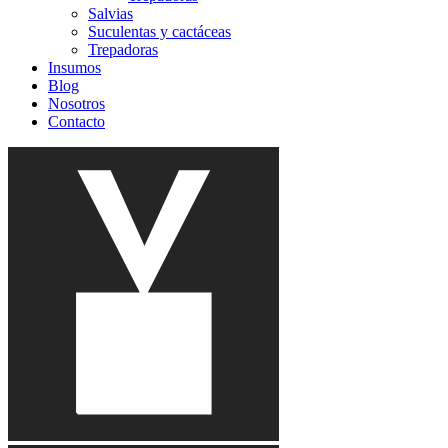
Salvias
Suculentas y cactáceas
Trepadoras
Insumos
Blog
Nosotros
Contacto