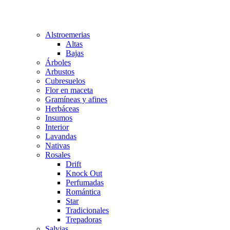
Alstroemerias
Altas
Bajas
Árboles
Arbustos
Cubresuelos
Flor en maceta
Gramíneas y afines
Herbáceas
Insumos
Interior
Lavandas
Nativas
Rosales
Drift
Knock Out
Perfumadas
Romántica
Star
Tradicionales
Trepadoras
Salvias