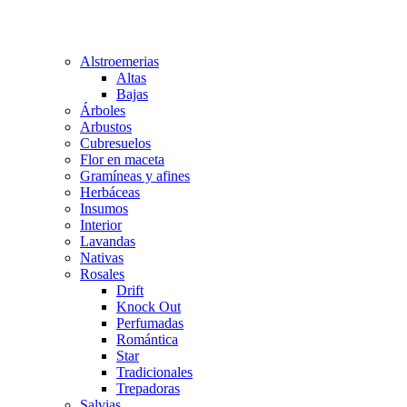
Alstroemerias
Altas
Bajas
Árboles
Arbustos
Cubresuelos
Flor en maceta
Gramíneas y afines
Herbáceas
Insumos
Interior
Lavandas
Nativas
Rosales
Drift
Knock Out
Perfumadas
Romántica
Star
Tradicionales
Trepadoras
Salvias