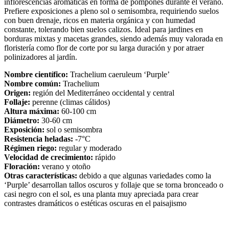
inflorescencias aromáticas en forma de pompones durante el verano.
Prefiere exposiciones a pleno sol o semisombra, requiriendo suelos
con buen drenaje, ricos en materia orgánica y con humedad
constante, tolerando bien suelos calizos. Ideal para jardines en
borduras mixtas y macetas grandes, siendo además muy valorada en
floristería como flor de corte por su larga duración y por atraer
polinizadores al jardín.
Nombre científico:
Trachelium caeruleum ‘Purple’
Nombre común:
Trachelium
Origen:
región del Mediterráneo occidental y central
Follaje:
perenne (climas cálidos)
Altura máxima:
60-100 cm
Diámetro:
30-60 cm
Exposición:
sol o semisombra
Resistencia heladas:
-7°C
Régimen riego:
regular y moderado
Velocidad de crecimiento:
rápido
Floración:
verano y otoño
Otras características:
debido a que algunas variedades como la
‘Purple’ desarrollan tallos oscuros y follaje que se torna bronceado o
casi negro con el sol, es una planta muy apreciada para crear
contrastes dramáticos o estéticas oscuras en el paisajismo