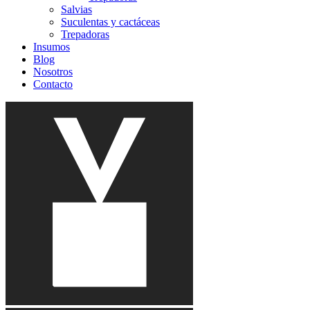
Salvias
Suculentas y cactáceas
Trepadoras
Insumos
Blog
Nosotros
Contacto