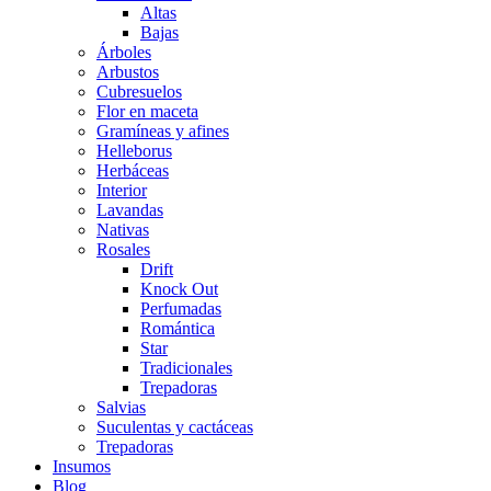
Altas
Bajas
Árboles
Arbustos
Cubresuelos
Flor en maceta
Gramíneas y afines
Helleborus
Herbáceas
Interior
Lavandas
Nativas
Rosales
Drift
Knock Out
Perfumadas
Romántica
Star
Tradicionales
Trepadoras
Salvias
Suculentas y cactáceas
Trepadoras
Insumos
Blog