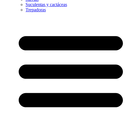
Suculentas y cactáceas
Trepadoras