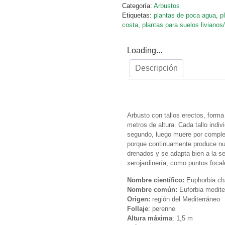
Categoría:
Arbustos
Etiquetas:
plantas de poca agua
,
p
costa
,
plantas para suelos livianos
Loading...
Descripción
Descripción
Arbusto con tallos erectos, form
metros de altura. Cada tallo indivi
segundo, luego muere por complet
porque continuamente produce nue
drenados y se adapta bien a la s
xerojardinería, como puntos foca
Nombre científico:
Euphorbia ch
Nombre común:
Euforbia medite
Origen:
región del Mediterráneo
Follaje
: perenne
Altura máxima
: 1,5 m