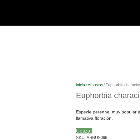
Inicio
/
Arbustos
/ Euphorbia characia
Euphorbia charac
Especie perenne, muy popular en
llamativa floración.
Cotizar
SKU:
ARBUS066