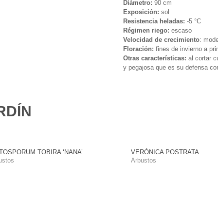
Diámetro:
90 cm
Exposición:
sol
Resistencia heladas:
-5 °C
Régimen riego:
escaso
Velocidad de crecimiento
: mod
Floración:
fines de invierno a pr
Otras características:
al cortar c
y pegajosa que es su defensa con
RDÍN
TOSPORUM TOBIRA ‘NANA’
VERÓNICA POSTRATA
ustos
Arbustos