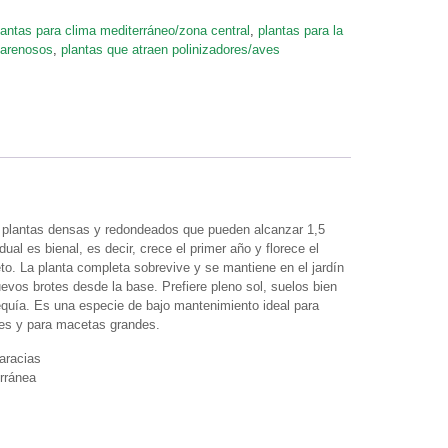
lantas para clima mediterráneo/zona central
,
plantas para la
/arenosos
,
plantas que atraen polinizadores/aves
a plantas densas y redondeados que pueden alcanzar 1,5
dual es bienal, es decir, crece el primer año y florece el
o. La planta completa sobrevive y se mantiene en el jardín
vos brotes desde la base. Prefiere pleno sol, suelos bien
equía. Es una especie de bajo mantenimiento ideal para
les y para macetas grandes.
aracias
rránea