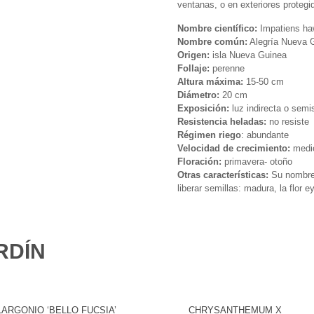
ventanas, o en exteriores protegi
Nombre científico:
Impatiens ha
Nombre común:
Alegría Nueva 
Origen:
isla Nueva Guinea
Follaje:
perenne
Altura máxima:
15-50 cm
Diámetro:
20 cm
Exposición:
luz indirecta o sem
Resistencia heladas:
no resiste
Régimen riego
: abundante
Velocidad de crecimiento:
medi
Floración:
primavera- otoño
Otras características:
Su nombre 
liberar semillas: madura, la flor e
RDÍN
ARGONIO ‘BELLO FUCSIA’
CHRYSANTHEMUM X