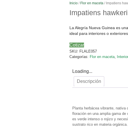
Inicio
/
Flor en maceta
/ Impatiens haw
Impatiens hawkeri
La Alegría Nueva Guinea es una 
ideal para interiores o exteriores
Cotizar
SKU:
FLALE057
Categorías:
Flor en maceta
,
Interio
Loading...
Descripción
Descripción
Planta herbácea vibrante, nativa
floración en una amplia gama de c
es verde intenso o rojizo y necesit
sustrato rico en materia orgánica.