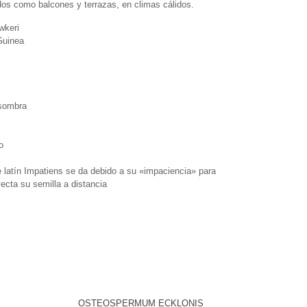
dos como balcones y terrazas, en climas cálidos.
wkeri
Guinea
isombra
o
latín Impatiens se da debido a su «impaciencia» para
yecta su semilla a distancia
OSTEOSPERMUM ECKLONIS