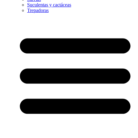
Suculentas y cactáceas
Trepadoras