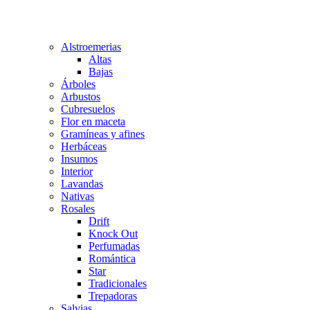
Alstroemerias
Altas
Bajas
Árboles
Arbustos
Cubresuelos
Flor en maceta
Gramíneas y afines
Herbáceas
Insumos
Interior
Lavandas
Nativas
Rosales
Drift
Knock Out
Perfumadas
Romántica
Star
Tradicionales
Trepadoras
Salvias