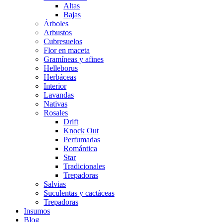
Altas
Bajas
Árboles
Arbustos
Cubresuelos
Flor en maceta
Gramíneas y afines
Helleborus
Herbáceas
Interior
Lavandas
Nativas
Rosales
Drift
Knock Out
Perfumadas
Romántica
Star
Tradicionales
Trepadoras
Salvias
Suculentas y cactáceas
Trepadoras
Insumos
Blog