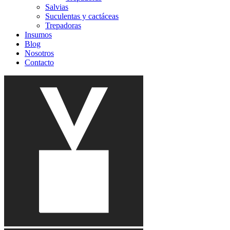
Salvias
Suculentas y cactáceas
Trepadoras
Insumos
Blog
Nosotros
Contacto