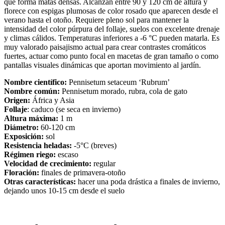
que forma matas densas. Alcanzan entre 90 y 120 cm de altura y
florece con espigas plumosas de color rosado que aparecen desde el
verano hasta el otoño. Requiere pleno sol para mantener la
intensidad del color púrpura del follaje, suelos con excelente drenaje
y climas cálidos. Temperaturas inferiores a -6 °C pueden matarla. Es
muy valorado paisajismo actual para crear contrastes cromáticos
fuertes, actuar como punto focal en macetas de gran tamaño o como
pantallas visuales dinámicas que aportan movimiento al jardín.
Nombre científico:
Pennisetum setaceum ‘Rubrum’
Nombre común:
Pennisetum morado, rubra, cola de gato
Origen:
África y Asia
Follaje
: caduco (se seca en invierno)
Altura máxima:
1 m
Diámetro:
60-120 cm
Exposición:
sol
Resistencia heladas:
-5°C (breves)
Régimen riego:
escaso
Velocidad de crecimiento:
regular
Floración:
finales de primavera-otoño
Otras características:
hacer una poda drástica a finales de invierno,
dejando unos 10-15 cm desde el suelo