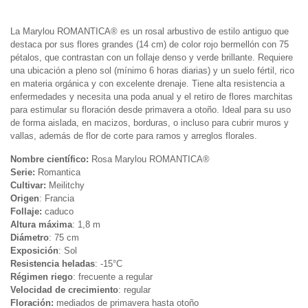
Descripción
La Marylou ROMANTICA® es un rosal arbustivo de estilo antiguo que
destaca por sus flores grandes (14 cm) de color rojo bermellón con 75
pétalos, que contrastan con un follaje denso y verde brillante. Requiere
una ubicación a pleno sol (mínimo 6 horas diarias) y un suelo fértil, rico
en materia orgánica y con excelente drenaje. Tiene alta resistencia a
enfermedades y necesita una poda anual y el retiro de flores marchitas
para estimular su floración desde primavera a otoño. Ideal para su uso
de forma aislada, en macizos, borduras, o incluso para cubrir muros y
vallas, además de flor de corte para ramos y arreglos florales.
Nombre científico:
Rosa Marylou ROMANTICA®
Serie:
Romantica
Cultivar:
Meilitchy
Origen
: Francia
Follaje:
caduco
Altura máxima
: 1,8 m
Diámetro
: 75 cm
Exposición
: Sol
Resistencia heladas
: -15°C
Régimen riego
: frecuente a regular
Velocidad de crecimiento
: regular
Floración:
mediados de primavera hasta otoño