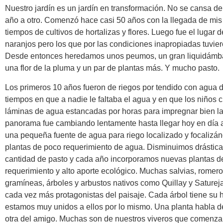
Nuestro jardín es un jardín en transformación. No se cansa d
año a otro. Comenzó hace casi 50 años con la llegada de mis
tiempos de cultivos de hortalizas y flores. Luego fue el lugar 
naranjos pero los que por las condiciones inapropiadas tuviero
Desde entonces heredamos unos peumos, un gran liquidámba
una flor de la pluma y un par de plantas más. Y mucho pasto.
Los primeros 10 años fueron de riegos por tendido con agua d
tiempos en que a nadie le faltaba el agua y en que los niños
láminas de agua estancadas por horas para impregnar bien la 
panorama fue cambiando lentamente hasta llegar hoy en día 
una pequeña fuente de agua para riego localizado y focalizá
plantas de poco requerimiento de agua. Disminuimos drástic
cantidad de pasto y cada año incorporamos nuevas plantas d
requerimiento y alto aporte ecológico. Muchas salvias, romeros
gramíneas, árboles y arbustos nativos como Quillay y Sature
cada vez más protagonistas del paisaje. Cada árbol tiene su h
estamos muy unidos a ellos por lo mismo. Una planta habla de
otra del amigo. Muchas son de nuestros viveros que comenz