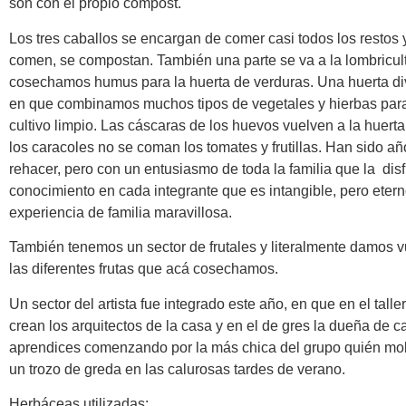
son con el propio compost.
Los tres caballos se encargan de comer casi todos los restos 
comen, se compostan. También una parte se va a la lombricult
cosechamos humus para la huerta de verduras. Una huerta di
en que combinamos muchos tipos de vegetales y hierbas para
cultivo limpio. Las cáscaras de los huevos vuelven a la huerta
los caracoles no se coman los tomates y frutillas. Han sido a
rehacer, pero con un entusiasmo de toda la familia que la dis
conocimiento en cada integrante que es intangible, pero eter
experiencia de familia maravillosa.
También tenemos un sector de frutales y literalmente damos v
las diferentes frutas que acá cosechamos.
Un sector del artista fue integrado este año, en que en el taller
crean los arquitectos de la casa y en el de gres la dueña de c
aprendices comenzando por la más chica del grupo quién mo
un trozo de greda en las calurosas tardes de verano.
Herbáceas utilizadas: