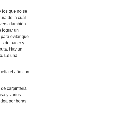
y los que no se
ura de la cuál
versa también
 lograr un
 para evitar que
ños de hacer y
fruta. Hay un
no. Es una
uelta el año con
 de carpintería
asa y varios
ldea por horas