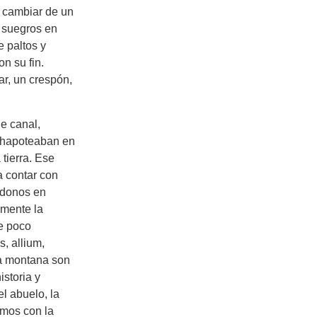
e cambiar de un
 suegros en
de paltos y
n su fin.
r, un crespón,
e canal,
 chapoteaban en
tierra. Ese
a contar con
ndonos en
amente la
e poco
, allium,
ja montana son
istoria y
l abuelo, la
amos con la