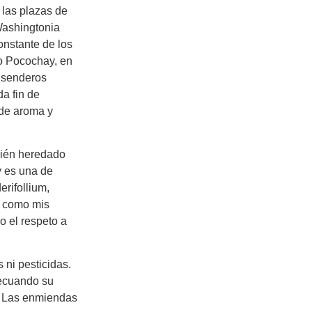
 las plazas de
Washingtonia
constante de los
ro Pocochay, en
 senderos
a fin de
 de aroma y
mbién heredado
y es una de
rifollium,
l como mis
o el respeto a
 ni pesticidas.
decuando su
. Las enmiendas