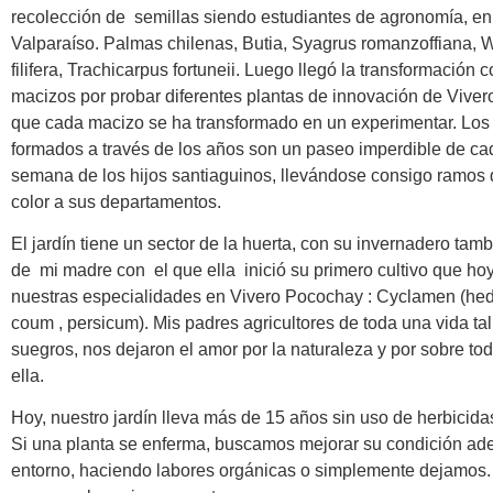
recolección de semillas siendo estudiantes de agronomía, en
Valparaíso. Palmas chilenas, Butia, Syagrus romanzoffiana, 
filifera, Trachicarpus fortuneii. Luego llegó la transformación 
macizos por probar diferentes plantas de innovación de Vive
que cada macizo se ha transformado en un experimentar. Los
formados a través de los años son un paseo imperdible de cad
semana de los hijos santiaguinos, llevándose consigo ramos
color a sus departamentos.
El jardín tiene un sector de la huerta, con su invernadero ta
de mi madre con el que ella inició su primero cultivo que ho
nuestras especialidades en Vivero Pocochay : Cyclamen (hede
coum , persicum). Mis padres agricultores de toda una vida ta
suegros, nos dejaron el amor por la naturaleza y por sobre tod
ella.
Hoy, nuestro jardín lleva más de 15 años sin uso de herbicidas
Si una planta se enferma, buscamos mejorar su condición a
entorno, haciendo labores orgánicas o simplemente dejamos